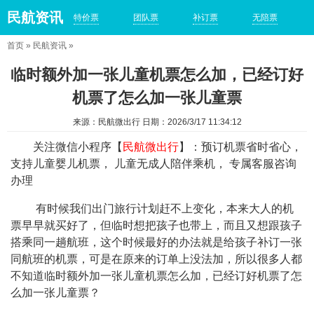
民航资讯
特价票
团队票
补订票
无陪票
首页
»
民航资讯
»
临时额外加一张儿童机票怎么加，已经订好
机票了怎么加一张儿童票
来源：民航微出行 日期：2026/3/17 11:34:12
关注微信小程序【
民航微出行
】：预订机票省时省心，
支持儿童婴儿机票， 儿童无成人陪伴乘机， 专属客服咨询
办理
有时候我们出门旅行计划赶不上变化，本来大人的机
票早早就买好了，但临时想把孩子也带上，而且又想跟孩子
搭乘同一趟航班，这个时候最好的办法就是给孩子补订一张
同航班的机票，可是在原来的订单上没法加，所以很多人都
不知道临时额外加一张儿童机票怎么加，已经订好机票了怎
么加一张儿童票？