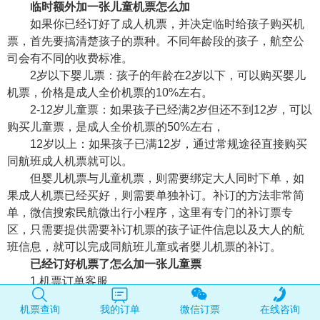
临时额外加一张儿童机票怎么加
如果你已经订好了成人机票，并决定临时给孩子购买机
票，首先要搞清楚孩子的票种。不同年龄段的孩子，航空公
司会有不同的收费标准。
2岁以下婴儿票：孩子的年龄在2岁以下，可以购买婴儿
机票，价格是成人全价机票的10%左右。
2-12岁儿童票：如果孩子已经满2岁但还不到12岁，可以
购买儿童票，是成人全价机票的50%左右，
12岁以上：如果孩子已满12岁，通过常规途径直接购买
同航班成人机票就可以。
但婴儿机票与儿童机票，则需要绑定大人同时下单，如
果成人机票已经买好，则需要单独补订。补订的方法非常简
单，微信搜索民航微出行小程序，这里有专门的补订票专
区，只需要提供需要补订机票的孩子证件信息以及大人的航
班信息，就可以完成同航班儿童或者婴儿机票的补订。
已经订好机票了怎么加一张儿童票
1.机票订单客服
拨打机票订单客服电话，提供成人机票的航班号、订单
机票查询
我的订单
微信订票
在线咨询
号及儿童证件信息（如出生证明、户口本或护照），客服将