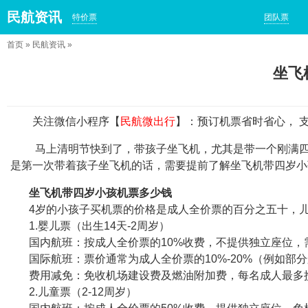
民航资讯
特价票
团队票
首页
»
民航资讯
»
坐飞
关注微信小程序【
民航微出行
】：预订机票省时省心， 
马上清明节快到了，带孩子坐飞机，尤其是带一个刚满四岁
是第一次带着孩子坐飞机的话，需要提前了解坐飞机带四岁小
坐飞机带四岁小孩机票多少钱
4岁的小孩子买机票的价格是成人全价票的百分之五十，儿
1.婴儿票（出生14天-2周岁）
国内航班：按成人全价票的10%收费，不提供独立座位，
国际航班：票价通常为成人全价票的10%-20%（例如部分
费用减免：免收机场建设费及燃油附加费，每名成人最多携带
2.儿童票（2-12周岁）