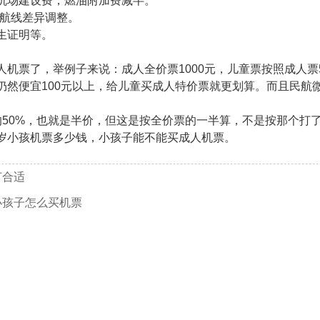
机场建设费，燃油附加费减半。
据航线差异调整。
生证明等。
了，举例子来说：成人全价票1000元，儿童票按照成人票50
仍然便宜100元以上，给儿童买成人特价票就更划算。而且民航
0%，也就是半价，但这是按全价票的一半算，不是按那个打
岁小孩机票多少钱，小孩子能不能买成人机票。
订合适
小孩子怎么买机票